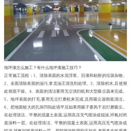
地坪漆怎么施工？有什么地坪漆施工技巧？
正常施工流程：
1
、清除表面的水泥浮浆、旧漆和粘附的垃圾杂物。
2
、全面清除表面的油污
,
拿克油王清洗剂处理。
3
、清除积水
,
且使潮
处彻底干燥。
4
、表面的清洁要用无尘清扫机和大型吸尘器来完成。
5
、地坪表面的打毛
,
要用无尘打磨机来完成
,
且用吸尘器彻底清洁。
6
、把地面较大的孔洞凹陷处填平压如果用腻子要风干后打磨吸尘。
在处理清洁、平整的混凝土表面
,
运用高压无气喷涂或辊涂
,
环氧封闭
底涂料一层。在处理清洁、平整的混凝土表面
,
运用高压无气喷涂或
辊涂
,
环氧封闭底涂料一层。局部漏涂能用刷子补涂
,
表面多余的底漆