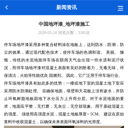
新闻资讯
中国地坪漆_地坪漆施工
2020-03-24
浏览次数：
3185
次
停车场地坪漆采用多种复合材料涂在地板上，达到防水，防潮，防
尘的效果，通过现代配色技术，使停车场的色调和谐。
美丽。
慷
慨，传统的水泥地面停车场在阴雨天气会出现一些水渍和泥泞状
况，而停车场地坪漆对混凝土表面有良好的附着力，无毒无味，环
保清洁，火焰等性能优良
阻燃剂。
因此，它广泛用于停车场行业。
停车场地坪漆具有如此多的优势：一楼或地下室的混凝土地下室应
采用防水防潮处理。
应确保地面，墙壁和天花板上没有渗水，并防
止环氧树脂地板因地下水分压力上升而分层。对于水泥地面的要
求，地面应平整，无打磨，无灰尘，无空鼓现象。用于基础混凝土
的强度。
须使用高强度水泥，混凝土地板厚度
> 5CM
。
建议在原始
浆料中收获混凝土，以确保未来表面环氧涂料的光滑度。