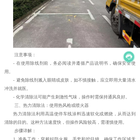
注意事项：
-
在使用除线剂前，务必阅读并遵循产品说明书，确保安全使
用。
-
避免除线剂溅入眼睛或皮肤，如不慎接触，应立即用大量清水
冲洗并就医。
-
化学清除法可能产生刺激性气味，操作时需保持通风良好。
三、热力清除法：使用热风枪或喷火器
热力清除法利用高温使停车线涂料迅速软化或燃烧，从而达到
清除的目的。这种方法速度快，但操作风险较高，需谨慎使用。
步骤详解：
1.
准备工作：穿戴好防火服、手套和护目镜，确保工作区域无