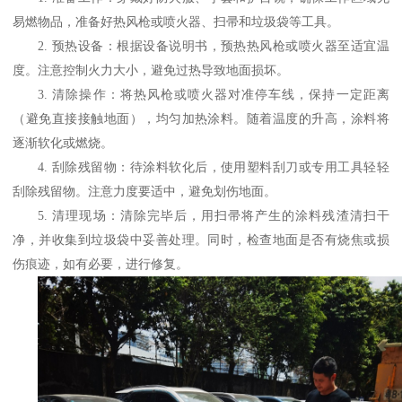
易燃物品，准备好热风枪或喷火器、扫帚和垃圾袋等工具。
2.
预热设备：根据设备说明书，预热热风枪或喷火器至适宜温
度。注意控制火力大小，避免过热导致地面损坏。
3.
清除操作：将热风枪或喷火器对准停车线，保持一定距离
（避免直接接触地面），均匀加热涂料。随着温度的升高，涂料将
逐渐软化或燃烧。
4.
刮除残留物：待涂料软化后，使用塑料刮刀或专用工具轻轻
刮除残留物。注意力度要适中，避免划伤地面。
5.
清理现场：清除完毕后，用扫帚将产生的涂料残渣清扫干
净，并收集到垃圾袋中妥善处理。同时，检查地面是否有烧焦或损
伤痕迹，如有必要，进行修复。