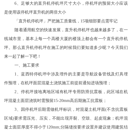
6
、足够大的直升机停机坪尺寸大小，停机坪的预留大小应该
是使用该停机坪直升机的两倍大小
「直升机停机坪」严把施工质量线，
15
项细部要点需牢记
随着通用航空的快速发展，直升机停机坪也越来越多了，在一
线城市里，基本上每一个高楼大厦的楼顶上都会有一个直升机停机
坪。那么直升机停机坪在施工的时候我们要知道多少呢？今天我们
来一起了解一下吧！
一、施工要求
1
、蓝西特停机坪中涉及埋件的主要是导航设备管线及灯具埋
件预埋，在机坪面层混凝土浇筑施工前提前通知进场预埋；
2
、停机坪接地离地区域有机坪专用防滑抗震板，此区域在机
坪混凝土面层浇筑时需预留
15-20mm
高后期施工抗震板；
3
、因停机坪后期需做机坪标识，对混凝土机坪面
(
不含抗震板
区域
)
要求需压光、压实，不能出现开裂、空鼓、起皮现象；机坪混
凝士面层厚度不得小于
120mm;
分隔缝按要求设置并建议使用建筑结