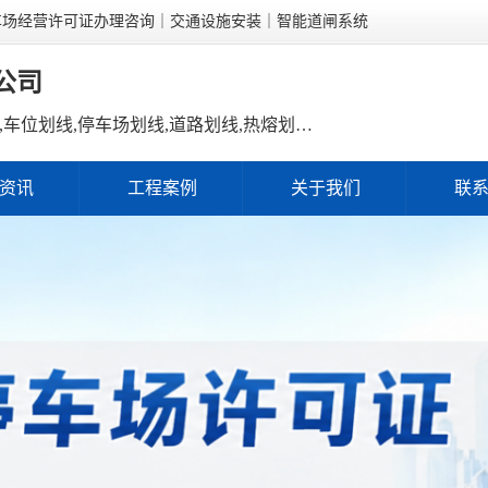
车场经营许可证办理咨询｜交通设施安装｜智能道闸系统
公司
划线施工,消防通道划线,城中村划线,车位划线,停车场划线,道路划线,热熔划线,冷喷划线,地坪漆施工,车库地坪漆,环氧地坪,沥青路面施工,沥青摊铺,交通设施安装,减速带安装,标志牌安装,广角镜安装,停车场引导牌,车轮定位器,智能道闸,车牌识别系统,停车场监控,弱电工程,直升机停机坪设计,直升机停机坪施工,停车场经营许可证,停车场许可证办理,停车场收费许可,经营性停车场,停车场备案,许可证新办,许可证年审,许可证续期,福田划线施工,罗湖划线施工,南山划线施工,宝安划线施工,龙岗划线施工,龙华划线施工,光明划线施工,坪山划线施工,盐田划线施工,大鹏划线施工,工业园区划线,商业停车场划线,住宅小区划线,村委划线,老旧厂房划线,地下车库划线,停车场改造,停车场翻新,停车场整体工程,蓝西特科技
资讯
工程案例
关于我们
联