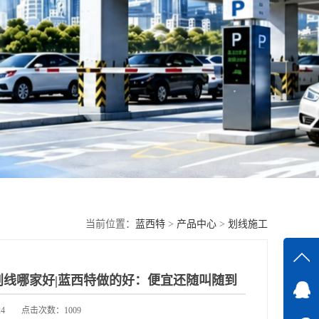
当前位置：
蓝西特
>
产品中心
>
划线施工
划线哪家好|蓝西特做的好：便宜还随叫随到
在线
4
点击次数：1009