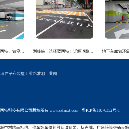
地下车库设计首选蓝西特，做停车场这块专业、高效、又美观
划线施工选择蓝西特：详解道路划线施工的步骤有哪些
澜君子布凌屋工业路准羽工业园



西特科技有限公司版权所有
 www.szlanxt.com 
  粤ICP备11076352号-1
沥青混凝土路面的优点是什么?缺点又是什么?
城中村路面标线、停车场车位划线及减速带、标志牌、广角镜等交通设施