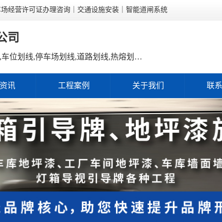
车场经营许可证办理咨询｜交通设施安装｜智能道闸系统
公司
划线施工,消防通道划线,城中村划线,车位划线,停车场划线,道路划线,热熔划线,冷喷划线,地坪漆施工,车库地坪漆,环氧地坪,沥青路面施工,沥青摊铺,交通设施安装,减速带安装,标志牌安装,广角镜安装,停车场引导牌,车轮定位器,智能道闸,车牌识别系统,停车场监控,弱电工程,直升机停机坪设计,直升机停机坪施工,停车场经营许可证,停车场许可证办理,停车场收费许可,经营性停车场,停车场备案,许可证新办,许可证年审,许可证续期,福田划线施工,罗湖划线施工,南山划线施工,宝安划线施工,龙岗划线施工,龙华划线施工,光明划线施工,坪山划线施工,盐田划线施工,大鹏划线施工,工业园区划线,商业停车场划线,住宅小区划线,村委划线,老旧厂房划线,地下车库划线,停车场改造,停车场翻新,停车场整体工程,蓝西特科技
资讯
工程案例
关于我们
联