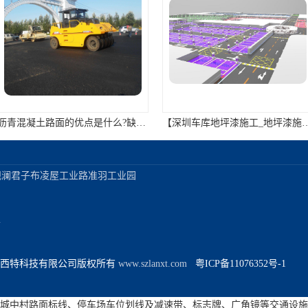
沥青混凝土路面的优点是什么?缺点又是什么?
【深圳车库地坪漆施工_地坪漆施工队 可定制包工包料服务】
澜君子布凌屋工业路准羽工业园



西特科技有限公司版权所有
 www.szlanxt.com 
  粤ICP备11076352号-1
停车场3D效果图设计怎么做？蓝西特提供停车场方案设计服务
城中村路面标线、停车场车位划线及减速带、标志牌、广角镜等交通设施